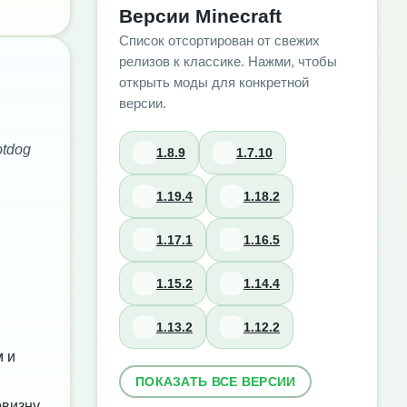
Версии Minecraft
Список отсортирован от свежих
релизов к классике. Нажми, чтобы
открыть моды для конкретной
версии.
tdog
1.8.9
1.7.10
1.19.4
1.18.2
1.17.1
1.16.5
1.15.2
1.14.4
1.13.2
1.12.2
м и
ПОКАЗАТЬ ВСЕ ВЕРСИИ
овизну