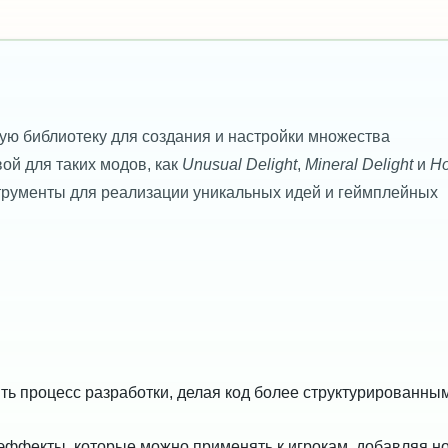
ую библиотеку для создания и настройки множества
вой для таких модов, как
Unusual Delight
,
Mineral Delight
и
Ho
трументы для реализации уникальных идей и геймплейных
ь процесс разработки, делая код более структурированны
ффекты, которые можно применять к игрокам, добавляя н