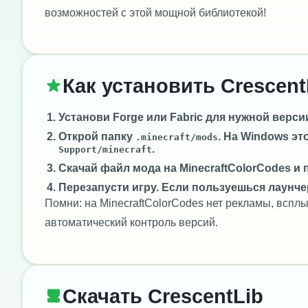
возможностей с этой мощной библиотекой!
Как установить Crescent
Установи
Forge
или
Fabric
для нужной версии 
Открой папку
. На Windows эт
.minecraft/mods
.
Support/minecraft
Скачай файл мода на MinecraftColorCodes и 
Перезапусти игру. Если пользуешься лаунче
Помни: на MinecraftColorCodes нет рекламы, всп
автоматический контроль версий.
Скачать CrescentLib