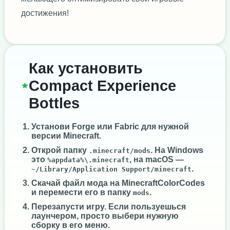
достижения!
Как установить
Compact Experience
Bottles
Установи
Forge
или
Fabric
для нужной
версии Minecraft.
Открой папку
. На Windows
.minecraft/mods
это
, на macOS —
%appdata%\.minecraft
.
~/Library/Application Support/minecraft
Скачай файл мода на MinecraftColorCodes
и перемести его в папку
.
mods
Перезапусти игру. Если пользуешься
лаунчером, просто выбери нужную
сборку в его меню.