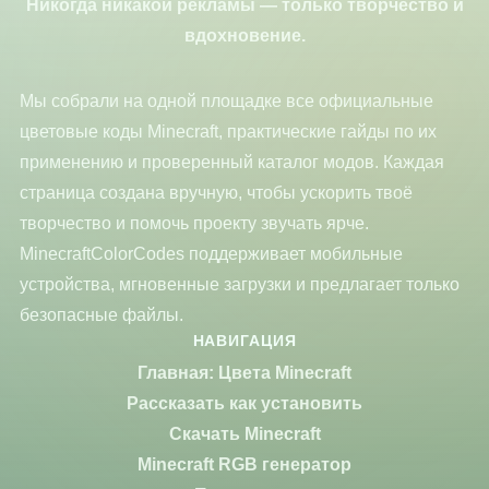
Никогда никакой рекламы — только творчество и
вдохновение.
Мы собрали на одной площадке все официальные
цветовые коды Minecraft, практические гайды по их
применению и проверенный каталог модов. Каждая
страница создана вручную, чтобы ускорить твоё
творчество и помочь проекту звучать ярче.
MinecraftColorCodes поддерживает мобильные
устройства, мгновенные загрузки и предлагает только
безопасные файлы.
НАВИГАЦИЯ
Главная: Цвета Minecraft
Рассказать как установить
Скачать Minecraft
Minecraft RGB генератор