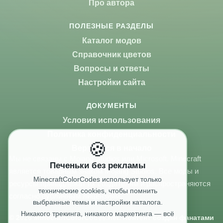
Про автора
ПОЛЕЗНЫЕ РАЗДЕЛЫ
Каталог модов
Справочник цветов
Вопросы и ответы
Настройки сайта
ДОКУМЕНТЫ
Условия использования
Политика конфиденциальности
🍪
Вернуться в начало
Мы не связаны с Mojang Studios или Microsoft. Minecraft
Печеньки без рекламы
является товарным знаком Mojang Studios. Все моды и
MinecraftColorCodes использует только
ресурсы принадлежат их создателям и распространяются
технические cookies, чтобы помнить
согласно публичным лицензиям.
выбранные темы и настройки каталога.
Никакого трекинга, никакого маркетинга — всё
© 2026 MinecraftColorCodes.net. Контент создан фанатами