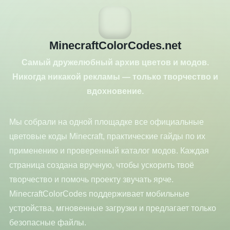
MinecraftColorCodes.net
Самый дружелюбный архив цветов и модов.
Никогда никакой рекламы — только творчество и
вдохновение.
Мы собрали на одной площадке все официальные
цветовые коды Minecraft, практические гайды по их
применению и проверенный каталог модов. Каждая
страница создана вручную, чтобы ускорить твоё
творчество и помочь проекту звучать ярче.
MinecraftColorCodes поддерживает мобильные
устройства, мгновенные загрузки и предлагает только
безопасные файлы.