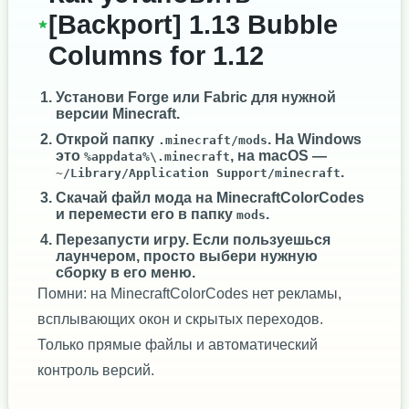
[Backport] 1.13 Bubble
Columns for 1.12
Установи
Forge
или
Fabric
для нужной
версии Minecraft.
Открой папку
. На Windows
.minecraft/mods
это
, на macOS —
%appdata%\.minecraft
.
~/Library/Application Support/minecraft
Скачай файл мода на MinecraftColorCodes
и перемести его в папку
.
mods
Перезапусти игру. Если пользуешься
лаунчером, просто выбери нужную
сборку в его меню.
Помни: на MinecraftColorCodes нет рекламы,
всплывающих окон и скрытых переходов.
Только прямые файлы и автоматический
контроль версий.