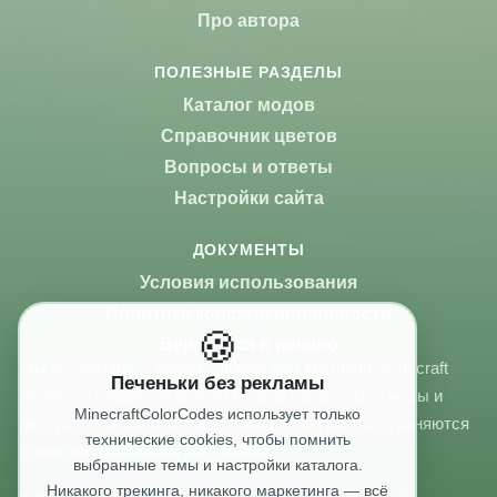
Про автора
ПОЛЕЗНЫЕ РАЗДЕЛЫ
Каталог модов
Справочник цветов
Вопросы и ответы
Настройки сайта
ДОКУМЕНТЫ
Условия использования
Политика конфиденциальности
🍪
Вернуться в начало
Мы не связаны с Mojang Studios или Microsoft. Minecraft
Печеньки без рекламы
является товарным знаком Mojang Studios. Все моды и
MinecraftColorCodes использует только
ресурсы принадлежат их создателям и распространяются
технические cookies, чтобы помнить
согласно публичным лицензиям.
выбранные темы и настройки каталога.
Никакого трекинга, никакого маркетинга — всё