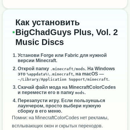
Как установить
BigChadGuys Plus, Vol. 2
Music Discs
Установи
Forge
или
Fabric
для нужной
версии Minecraft.
Открой папку
. На Windows
.minecraft/mods
это
, на macOS —
%appdata%\.minecraft
.
~/Library/Application Support/minecraft
Скачай файл мода на MinecraftColorCodes
и перемести его в папку
.
mods
Перезапусти игру. Если пользуешься
лаунчером, просто выбери нужную
сборку в его меню.
Помни: на MinecraftColorCodes нет рекламы,
всплывающих окон и скрытых переходов.