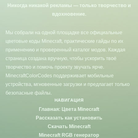
Никогда никакой рекламы — только творчество и
вдохновение.
Мы собрали на одной площадке все официальные
цветовые коды Minecraft, практические гайды по их
применению и проверенный каталог модов. Каждая
страница создана вручную, чтобы ускорить твоё
творчество и помочь проекту звучать ярче.
MinecraftColorCodes поддерживает мобильные
устройства, мгновенные загрузки и предлагает только
безопасные файлы.
НАВИГАЦИЯ
Главная: Цвета Minecraft
Рассказать как установить
Скачать Minecraft
Minecraft RGB генератор