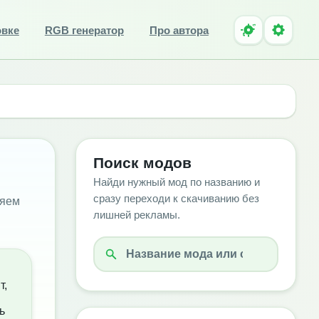
овке
RGB генератор
Про автора
Поиск модов
Найди нужный мод по названию и
сразу переходи к скачиванию без
ляем
лишней рекламы.
т,
ь